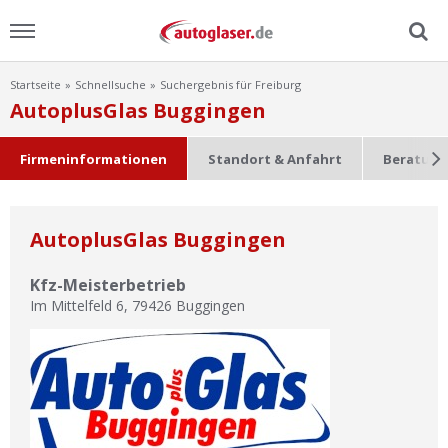
Startseite
Schnellsuche
Suchergebnis für Freiburg
Menu
AutoplusGlas Buggingen
Home
Firmeninformationen
Standort & Anfahrt
Beratung
News
AutoplusGlas Buggingen
Ratgeber
Kfz-Meisterbetrieb
Scheibensuche
Im Mittelfeld 6
,
79426
Buggingen
FAQ
Lexikon