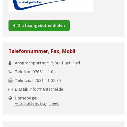
Ist Ihre Werkstatt schon dabei?
Kostenlos eintragen
Gratisangebot einholen
Werkstatt Login
Telefonnummer, Fax, Mobil
Ansprechpartner:
Björn Hantschel
Telefon:
07631 - 1 0...
Telefax:
07631 - 1 02 95
E-Mail:
info@hantschel.de
Homepage:
AutoplusGlas Buggingen