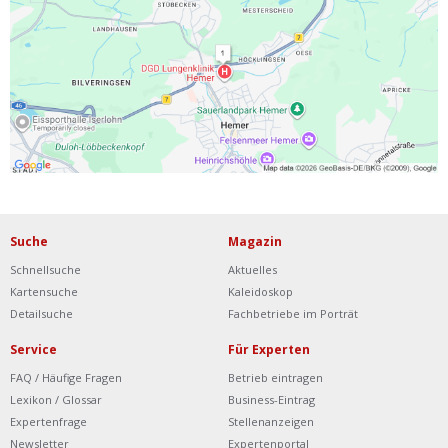
Ist Ihre Werkstatt schon dabei?
Kostenlos eintragen
Werkstatt Login
Suche
Magazin
Schnellsuche
Aktuelles
Kartensuche
Kaleidoskop
Detailsuche
Fachbetriebe im Porträt
Service
Für Experten
FAQ / Häufige Fragen
Betrieb eintragen
Lexikon / Glossar
Business-Eintrag
Expertenfrage
Stellenanzeigen
Newsletter
Expertenportal