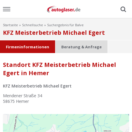
Startseite
Schnellsuche
Suchergebnis für Balve
Menu
KFZ Meisterbetrieb Michael Egert
Home
Firmeninformationen
Beratung & Anfrage
News
Standort KFZ Meisterbetrieb Michael
Egert in Hemer
Ratgeber
KFZ Meisterbetrieb Michael Egert
Scheibensuche
Mendener Straße 34
58675
Hemer
FAQ
Lexikon