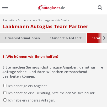
Startseite
Schnellsuche
Suchergebnis für Eslohe
Menu
Laakmann Autoglas Team Partner
Home
Firmeninformationen
Standort & Anfahrt
Beratung
News
1. Wie können wir Ihnen helfen?
Ratgeber
Bitte machen Sie möglichst präzise Angaben, damit wir Ihre
Scheibensuche
Anfrage schnell und Ihren Wünschen entsprechend
bearbeiten können.
FAQ
Ich benötige ein Angebot.
Ich benötige eine Beratung, bitte melden Sie sich bei mir.
Lexikon
Ich habe ein anderes Anliegen.