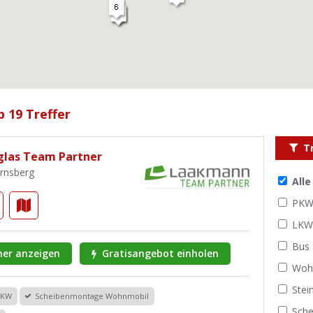
b 19 Treffer
T
las Team Partner
Arnsberg
All
PK
LK
Bus
er anzeigen
Gratisangebot einholen
Woh
Stei
PKW
Scheibenmontage Wohnmobil
Sche