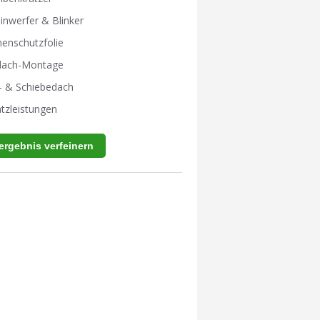
inwerfer & Blinker
enschutzfolie
tdach-Montage
- & Schiebedach
tzleistungen