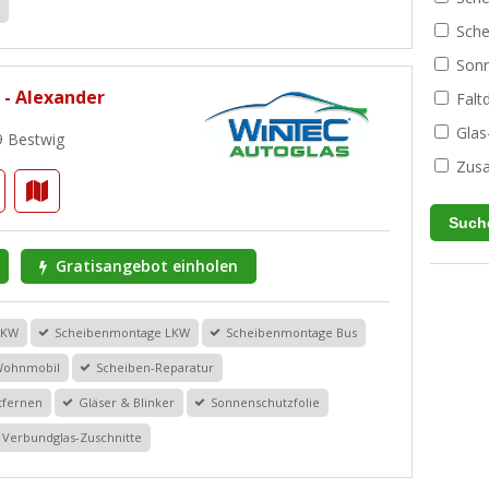
r
Sche
Sonn
 - Alexander
Fal
Glas
09 Bestwig
Zusa
Gratisangebot einholen
PKW
Scheibenmontage LKW
Scheibenmontage Bus
Wohnmobil
Scheiben-Reparatur
tfernen
Gläser & Blinker
Sonnenschutzfolie
Verbundglas-Zuschnitte