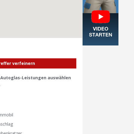
reffer verfeinern
e Autoglas-Leistungen auswählen
W
W
nmobil
nschlag
ibenkratzer