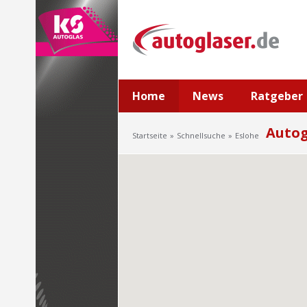
Home
News
Ratgeber
Autog
Startseite
Schnellsuche
Eslohe