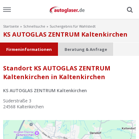
Startseite
Schnellsuche
Suchergebnis für Wahlstedt
Menu
KS AUTOGLAS ZENTRUM Kaltenkirchen
Home
Firmeninformationen
Beratung & Anfrage
News
Standort KS AUTOGLAS ZENTRUM
Kaltenkirchen in Kaltenkirchen
Ratgeber
KS AUTOGLAS ZENTRUM Kaltenkirchen
Scheibensuche
Süderstraße 3
24568
Kaltenkirchen
FAQ
Lexikon