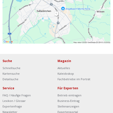
Ist Ihre Werkstatt schon dabei?
Kostenlos eintragen
Werkstatt Login
Suche
Magazin
Schnellsuche
Aktuelles
Kartensuche
Kaleidoskop
Detailsuche
Fachbetriebe im Porträt
Service
Für Experten
FAQ / Häufige Fragen
Betrieb eintragen
Lexikon / Glossar
Business-Eintrag
Expertenfrage
Stellenanzeigen
Newsletter
Expertenportal