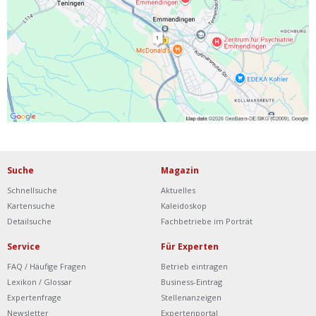
Ist Ihre Werkstatt schon dabei?
Kostenlos eintragen
Werkstatt Login
Suche
Magazin
Schnellsuche
Aktuelles
Kartensuche
Kaleidoskop
Detailsuche
Fachbetriebe im Porträt
Service
Für Experten
FAQ / Häufige Fragen
Betrieb eintragen
Lexikon / Glossar
Business-Eintrag
Expertenfrage
Stellenanzeigen
Newsletter
Expertenportal