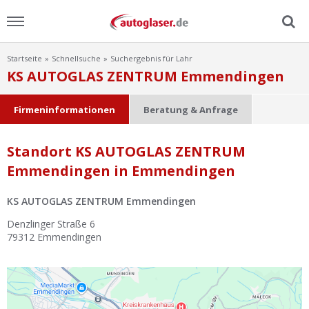
Startseite
Schnellsuche
Suchergebnis für Lahr
Menu
KS AUTOGLAS ZENTRUM Emmendingen
Home
Firmeninformationen
Beratung & Anfrage
News
Standort KS AUTOGLAS ZENTRUM
Emmendingen in Emmendingen
Ratgeber
KS AUTOGLAS ZENTRUM Emmendingen
Scheibensuche
Denzlinger Straße 6
79312
Emmendingen
FAQ
Lexikon