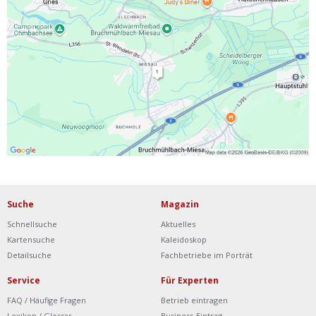
Ist Ihre Werkstatt schon dabei?
Kostenlos eintragen
Werkstatt Login
Suche
Magazin
Schnellsuche
Aktuelles
Kartensuche
Kaleidoskop
Detailsuche
Fachbetriebe im Porträt
Service
Für Experten
FAQ / Häufige Fragen
Betrieb eintragen
Lexikon / Glossar
Business-Eintrag