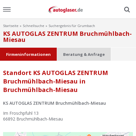
Startseite
Schnellsuche
Suchergebnis für Grumbach
Menu
KS AUTOGLAS ZENTRUM Bruchmühlbach-
Miesau
Home
Firmeninformationen
Beratung & Anfrage
News
Standort KS AUTOGLAS ZENTRUM
Ratgeber
Bruchmühlbach-Miesau in
Bruchmühlbach-Miesau
Scheibensuche
KS AUTOGLAS ZENTRUM Bruchmühlbach-Miesau
FAQ
Im Froschpfuhl 13
66892
Bruchmühlbach-Miesau
Lexikon