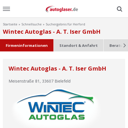
Startseite
Schnellsuche
Suchergebnis für Herford
Menu
Wintec Autoglas - A. T. Iser GmbH
Home
Firmeninformationen
Standort & Anfahrt
Beratung
News
Wintec Autoglas - A. T. Iser GmbH
Ratgeber
Meisenstraße 81
,
33607
Bielefeld
Scheibensuche
FAQ
Lexikon