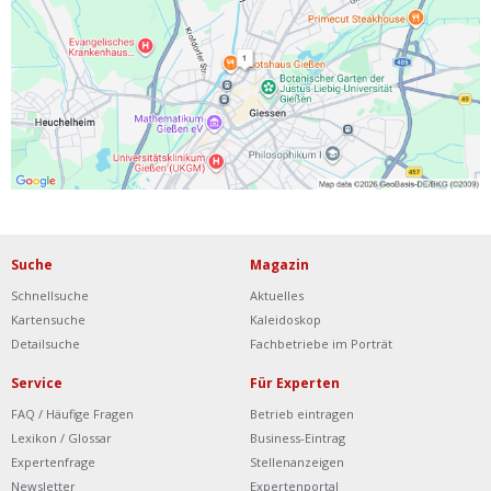
Ist Ihre Werkstatt schon dabei?
Kostenlos eintragen
Werkstatt Login
Suche
Magazin
Schnellsuche
Aktuelles
Kartensuche
Kaleidoskop
Detailsuche
Fachbetriebe im Porträt
Service
Für Experten
FAQ / Häufige Fragen
Betrieb eintragen
Lexikon / Glossar
Business-Eintrag
Expertenfrage
Stellenanzeigen
Newsletter
Expertenportal