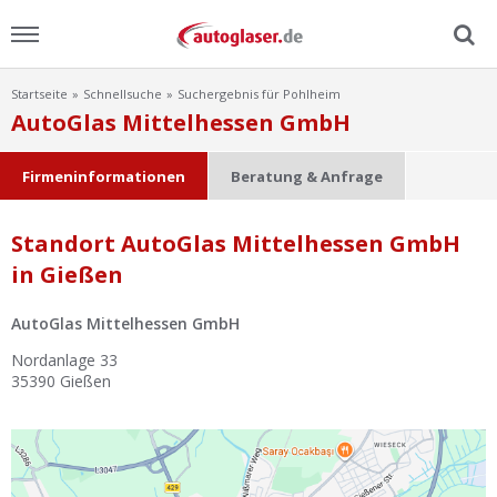
Startseite
Schnellsuche
Suchergebnis für Pohlheim
Menu
AutoGlas Mittelhessen GmbH
Home
Firmeninformationen
Beratung & Anfrage
News
Standort AutoGlas Mittelhessen GmbH
in Gießen
Ratgeber
AutoGlas Mittelhessen GmbH
Scheibensuche
Nordanlage 33
35390
Gießen
FAQ
Lexikon