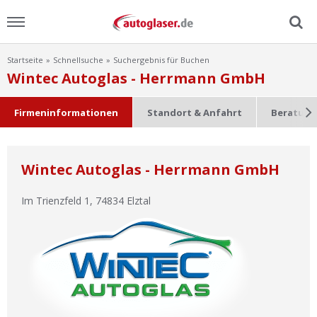
Startseite
Schnellsuche
Suchergebnis für Buchen
Menu
Wintec Autoglas - Herrmann GmbH
Home
Firmeninformationen
Standort & Anfahrt
Beratung
News
Wintec Autoglas - Herrmann GmbH
Ratgeber
Im Trienzfeld 1
,
74834
Elztal
Scheibensuche
FAQ
Lexikon