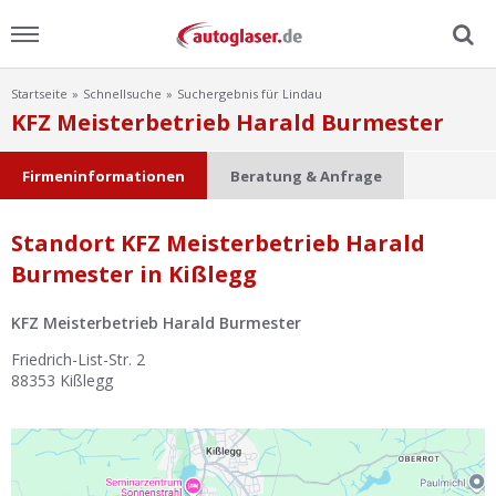
Startseite
Schnellsuche
Suchergebnis für Lindau
Menu
KFZ Meisterbetrieb Harald Burmester
Home
Firmeninformationen
Beratung & Anfrage
News
Standort KFZ Meisterbetrieb Harald
Burmester in Kißlegg
Ratgeber
KFZ Meisterbetrieb Harald Burmester
Scheibensuche
Friedrich-List-Str. 2
88353
Kißlegg
FAQ
Lexikon