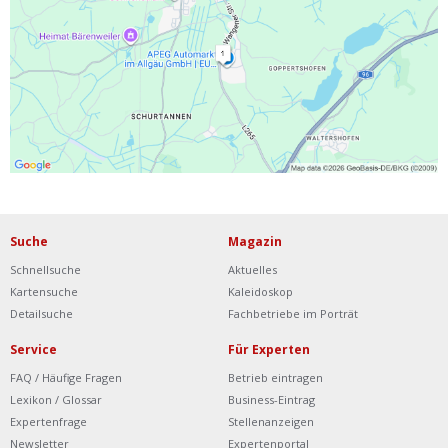
Ist Ihre Werkstatt schon dabei?
Kostenlos eintragen
Werkstatt Login
Suche
Magazin
Schnellsuche
Aktuelles
Kartensuche
Kaleidoskop
Detailsuche
Fachbetriebe im Porträt
Service
Für Experten
FAQ / Häufige Fragen
Betrieb eintragen
Lexikon / Glossar
Business-Eintrag
Expertenfrage
Stellenanzeigen
Newsletter
Expertenportal