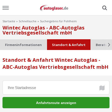
Startseite
Schnellsuche
Suchergebnis für Pohlheim
Menu
Wintec Autoglas - ABC-Autoglas
Vertriebsgesellschaft mbH
Home
Firmeninformationen
Standort & Anfahrt
Beratung
News
Standort & Anfahrt Wintec Autoglas -
Ratgeber
ABC-Autoglas Vertriebsgesellschaft mbH
Scheibensuche
FAQ
Lexikon