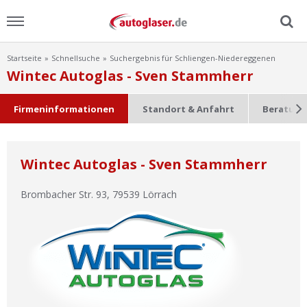
Startseite
Schnellsuche
Suchergebnis für Schliengen-Niedereggenen
Menu
Wintec Autoglas - Sven Stammherr
Home
Firmeninformationen
Standort & Anfahrt
Beratung
News
Wintec Autoglas - Sven Stammherr
Ratgeber
Brombacher Str. 93
,
79539
Lörrach
Scheibensuche
FAQ
Lexikon