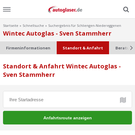
Startseite
Schnellsuche
Suchergebnis für Schliengen-Niedereggenen
Menu
Wintec Autoglas - Sven Stammherr
Home
Firmeninformationen
Standort & Anfahrt
Beratung
News
Standort & Anfahrt Wintec Autoglas -
Sven Stammherr
Ratgeber
Scheibensuche
FAQ
Lexikon