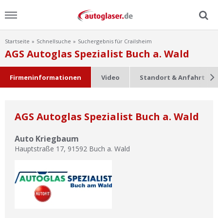
Startseite
Schnellsuche
Suchergebnis für Crailsheim
Menu
AGS Autoglas Spezialist Buch a. Wald
Home
Firmeninformationen
Video
Standort & Anfahrt
News
AGS Autoglas Spezialist Buch a. Wald
Ratgeber
Auto Kriegbaum
Scheibensuche
Hauptstraße 17
,
91592
Buch a. Wald
FAQ
Lexikon