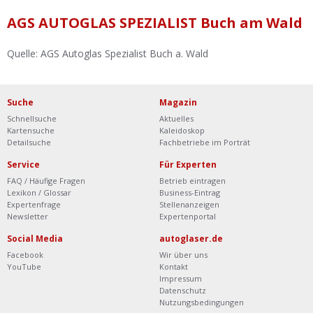
Ist Ihre Werkstatt schon dabei?
AGS AUTOGLAS SPEZIALIST Buch am Wald
Kostenlos eintragen
Quelle: AGS Autoglas Spezialist Buch a. Wald
Werkstatt Login
Suche
Magazin
Schnellsuche
Aktuelles
Kartensuche
Kaleidoskop
Detailsuche
Fachbetriebe im Porträt
Service
Für Experten
FAQ / Häufige Fragen
Betrieb eintragen
Lexikon / Glossar
Business-Eintrag
Expertenfrage
Stellenanzeigen
Newsletter
Expertenportal
Social Media
autoglaser.de
Facebook
Wir über uns
YouTube
Kontakt
Impressum
Datenschutz
Nutzungsbedingungen