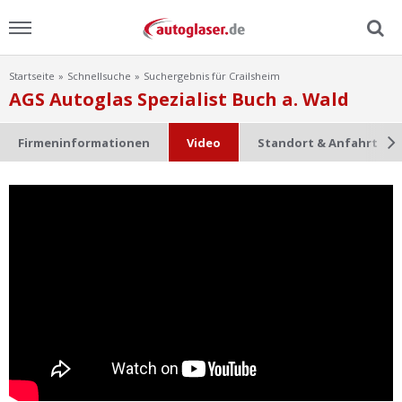
Startseite
Schnellsuche
Suchergebnis für Crailsheim
Menu
AGS Autoglas Spezialist Buch a. Wald
Home
Firmeninformationen
Video
Standort & Anfahrt
News
Ratgeber
Scheibensuche
FAQ
Lexikon