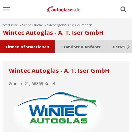
Startseite
Schnellsuche
Suchergebnis für Grumbach
Menu
Wintec Autoglas - A. T. Iser GmbH
Home
Firmeninformationen
Standort & Anfahrt
Beratung
News
Wintec Autoglas - A. T. Iser GmbH
Ratgeber
Glanstr. 21
,
66869
Kusel
Scheibensuche
FAQ
Lexikon