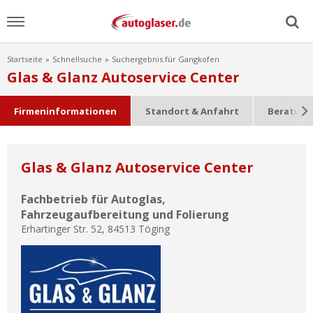
Startseite
Schnellsuche
Suchergebnis für Gangkofen
Menu
Glas & Glanz Autoservice Center
Home
Firmeninformationen
Standort & Anfahrt
Beratung
News
Glas & Glanz Autoservice Center
Ratgeber
Fachbetrieb für Autoglas,
Scheibensuche
Fahrzeugaufbereitung und Folierung
Erhartinger Str. 52
,
84513
Töging
FAQ
Lexikon