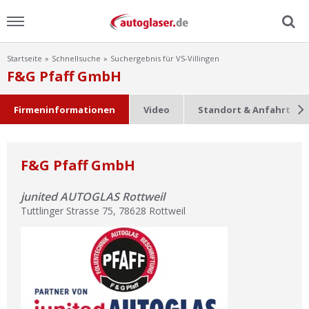
Startseite
Schnellsuche
Suchergebnis für VS-Villingen
Menu
F&G Pfaff GmbH
Home
Firmeninformationen
Video
Standort & Anfahrt
News
F&G Pfaff GmbH
Ratgeber
junited AUTOGLAS Rottweil
Scheibensuche
Tuttlinger Strasse 75
,
78628
Rottweil
FAQ
Lexikon