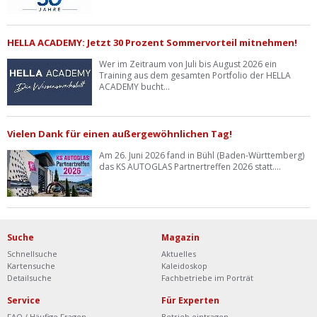
HELLA ACADEMY: Jetzt 30 Prozent Sommervorteil mitnehmen!
Wer im Zeitraum von Juli bis August 2026 ein
Training aus dem gesamten Portfolio der HELLA
ACADEMY bucht...
Vielen Dank für einen außergewöhnlichen Tag!
Am 26. Juni 2026 fand in Bühl (Baden-Württemberg)
das KS AUTOGLAS Partnertreffen 2026 statt....
Suche
Magazin
Schnellsuche
Aktuelles
Kartensuche
Kaleidoskop
Detailsuche
Fachbetriebe im Porträt
Service
Für Experten
FAQ / Häufige Fragen
Betrieb eintragen