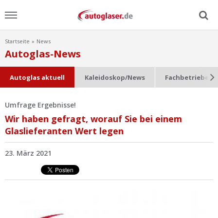
Startseite
News
Menu
Autoglas-News
Home
Autoglas aktuell
Kaleidoskop/News
Fachbetriebe im
News
Umfrage Ergebnisse!
Wir haben gefragt, worauf Sie bei einem
Ratgeber
Glaslieferanten Wert legen
Scheibensuche
23. März 2021
FAQ
Lexikon