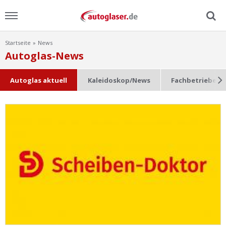
Startseite
News
Menu
Autoglas-News
Home
Autoglas aktuell
Kaleidoskop/News
Fachbetriebe im
News
Ratgeber
Scheibensuche
FAQ
Lexikon