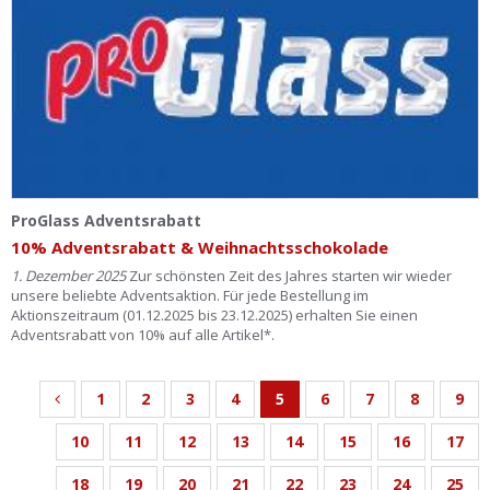
ProGlass Adventsrabatt
10% Adventsrabatt & Weihnachtsschokolade
1. Dezember 2025
Zur schönsten Zeit des Jahres starten wir wieder
unsere beliebte Adventsaktion. Für jede Bestellung im
Aktionszeitraum (01.12.2025 bis 23.12.2025) erhalten Sie einen
Adventsrabatt von 10% auf alle Artikel*.
1
2
3
4
5
6
7
8
9
10
11
12
13
14
15
16
17
18
19
20
21
22
23
24
25