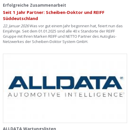
Ist Ihre Werkstatt schon dabei?
Erfolgreiche Zusammenarbeit
Seit 1 Jahr Partner: Scheiben-Doktor und REIFF
Kostenlos eintragen
Süddeutschland
22. Januar 2026
Was vor gut einem Jahr begonnen hat, feiert nun das
Werkstatt Login
Einjährige. Seit dem 01.01.2025 sind alle 40 x Standorte der REIFF
Gruppe mit Ihren Marken REIFF und NETTO Partner des Autoglas-
Netzwerkes der Scheiben-Doktor System GmbH.
ALLDATA Wartungslisten