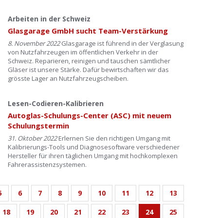
Arbeiten in der Schweiz
Glasgarage GmbH sucht Team-Verstärkung
8. November 2022
Glasgarage ist führend in der Verglasung
von Nutzfahrzeugen im öffentlichen Verkehr in der
Schweiz. Reparieren, reinigen und tauschen sämtlicher
Gläser ist unsere Stärke. Dafür bewirtschaften wir das
grösste Lager an Nutzfahrzeugscheiben.
Lesen-Codieren-Kalibrieren
Autoglas-Schulungs-Center (ASC) mit neuem
Schulungstermin
31. Oktober 2022
Erlernen Sie den richtigen Umgang mit
Kalibrierungs-Tools und Diagnosesoftware verschiedener
Hersteller für ihren täglichen Umgang mit hochkomplexen
Fahrerassistenzsystemen.
5
6
7
8
9
10
11
12
13
18
19
20
21
22
23
24
25