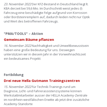
23. November 2022
Der KFZ-Bestand in Deutschland liegt lt.
KBA derzeit bei 59,6 Mio. Im Durchschnitt weist jedes (!)
Fahrzeug eine beschädigte Felge aufgrund von Korrosion
oder Bordsteinremplern auf, dadurch leiden nicht nur Optik
und Wert des betroffenen Fahrzeugs.
"PMA/TOOLS" – Aktion
Gemeinsam Bäume pflanzen
16. November 2022
Nachhaltigkeit und Umweltbewusstsein
haben eine große Bedeutung für uns. Deswegen
unterstützen wir in diesem Jahr in der Vorweihnachtszeit
ein bedeutsames Projekt:
Fortbildung
Drei neue Hella Gutmann Trainingszentren
15. November 2022
Für Technik-Trainings rund um
Diagnose, Licht- und Fahrerassistenzsysteme können
Werkstattmitarbeiter ausser der HELLA Academy-Zentrale
im nordrhein-westfälischen Erwitte ab jetzt drei zusätzliche
Academy-Standorte