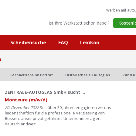
Werben auf auto
Ist Ihre Werkstatt schon dabei?
Kostenl
Scheibensuche
FAQ
Lexikon
s
Fachbetriebe im Porträt
Historisches zu Autoglas
Rund u
ZENTRALE-AUTOGLAS GmbH sucht …
Monteure (m/w/d)
20. Dezember 2022
Seit über 30 Jahren engagieren wir uns
leidenschaftlich für die professionelle Verglasung von
Bussen. Unser privat geführtes Unternehmen agiert
deutschlandweit.