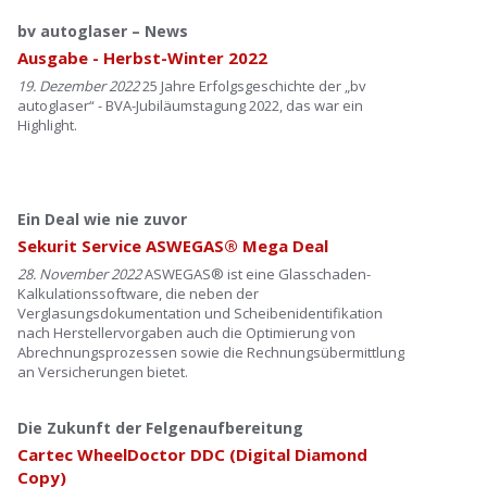
bv autoglaser – News
Ausgabe - Herbst-Winter 2022
19. Dezember 2022
25 Jahre Erfolgsgeschichte der „bv
autoglaser“ - BVA-Jubiläumstagung 2022, das war ein
Highlight.
Ein Deal wie nie zuvor
Sekurit Service ASWEGAS® Mega Deal
28. November 2022
ASWEGAS® ist eine Glasschaden-
Kalkulationssoftware, die neben der
Verglasungsdokumentation und Scheibenidentifikation
nach Herstellervorgaben auch die Optimierung von
Abrechnungsprozessen sowie die Rechnungsübermittlung
an Versicherungen bietet.
Die Zukunft der Felgenaufbereitung
Cartec WheelDoctor DDC (Digital Diamond
Copy)