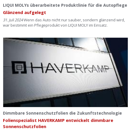
Ist Ihre Werkstatt schon dabei?
LIQUI MOLYs überarbeitete Produktlinie für die Autopflege
Glänzend aufgelegt
Kostenlos eintragen
31. Juli 2024
Wenn das Auto nicht nur sauber, sondern glänzend wird,
war bestimmt ein Pflegeprodukt von LIQUI MOLY im Einsatz.
Werkstatt Login
Dimmbare Sonnenschutzfolien die Zukunftstechnologie
Folienspezialist HAVERKAMP entwickelt dimmbare
Sonnenschutzfolien