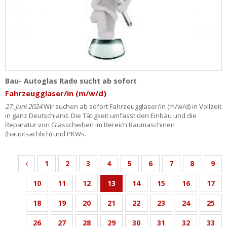
Bau- Autoglas Rado sucht ab sofort
Fahrzeugglaser/in (m/w/d)
27. Juni 2024
Wir suchen ab sofort Fahrzeugglaser/in (m/w/d) in Vollzeit
in ganz Deutschland. Die Tätigkeit umfasst den Einbau und die
Reparatur von Glasscheiben im Bereich Baumaschinen
(hauptsächlich) und PKWs.
1
2
3
4
5
6
7
8
9
10
11
12
13
14
15
16
17
18
19
20
21
22
23
24
25
26
27
28
29
30
31
32
33