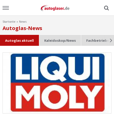
Startseite
News
Menu
Autoglas-News
Home
Autoglas aktuell
Kaleidoskop/News
Fachbetriebe im
News
Ratgeber
Scheibensuche
FAQ
Lexikon