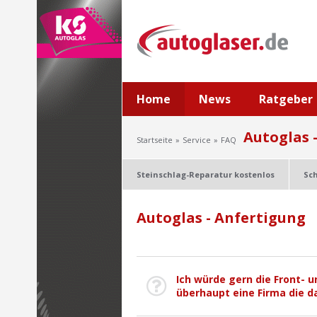
Home
News
Ratgeber
Autoglas 
Startseite
Service
FAQ
Steinschlag-Reparatur kostenlos
Sc
Autoglas - Anfertigung
Ich würde gern die Front- 
überhaupt eine Firma die d