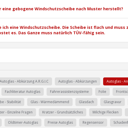
der eine gebogene Windschutzscheibe nach Muster herstellt?
e ich eine Windschutzscheibe. Die Scheibe ist flach und muss
stet es. Das Ganze muss natürlich TÜV-fähig sein.
Autoglas - Abkürzung A.R.G.I.C
Autoglas - Abkürzungen
Autoglas - An
Fachliteratur Autoglas
Fahrerassistenzsysteme
Folie
Frontsc
e - Stabilität
Glas - Wärmedämmend
Glasdach
Glasgravur
zer - Einzelne Fragen
Kratzer - Grundsätzliches
Milchige Flecken
Oldtimer-Autoglas
Preise Autoglas
Regensensor
Schadenf