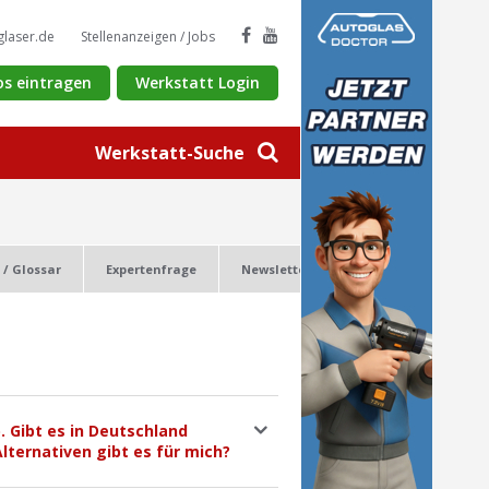
glaser.de
Stellenanzeigen / Jobs
os eintragen
Werkstatt Login
Werkstatt-Suche
 / Glossar
Expertenfrage
Newsletter
 Gibt es in Deutschland
lternativen gibt es für mich?